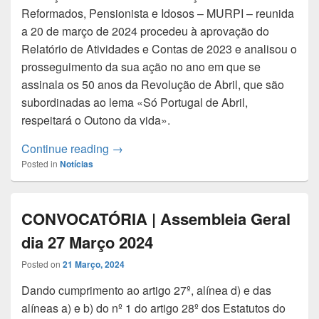
Reformados, Pensionista e Idosos – MURPI – reunida
a 20 de março de 2024 procedeu à aprovação do
Relatório de Atividades e Contas de 2023 e analisou o
prosseguimento da sua ação no ano em que se
assinala os 50 anos da Revolução de Abril, que são
subordinadas ao lema «Só Portugal de Abril,
respeitará o Outono da vida».
Melhores pensões, mais saúde, fruição s
Continue reading
→
Posted in
Notícias
CONVOCATÓRIA | Assembleia Geral
dia 27 Março 2024
Posted on
21 Março, 2024
Dando cumprimento ao artigo 27º, alínea d) e das
alíneas a) e b) do nº 1 do artigo 28º dos Estatutos do