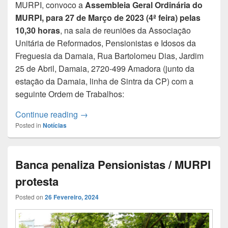
MURPI, convoco a
Assembleia Geral Ordinária do
MURPI, para 27 de Março
de 2023 (4ª feira) pelas
10,30 horas
, na sala de reuniões da Associação
Unitária de Reformados, Pensionistas e Idosos da
Freguesia da Damaia, Rua Bartolomeu Dias, Jardim
25 de Abril, Damaia, 2720-499 Amadora (junto da
estação da Damaia, linha de Sintra da CP) com a
seguinte Ordem de Trabalhos:
CONVOCATÓRIA | Assembleia Geral dia
Continue reading
→
Posted in
Notícias
Banca penaliza Pensionistas / MURPI
protesta
Posted on
26 Fevereiro, 2024