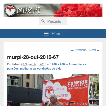
MURPI
Confederação Nacional de Reformados, Pensionistas e Idosos
Search
Search
for:
Menu
Image
← Previous
Next →
navigation
murpi-28-out-2016-67
Published
22 Novembro, 2016
at
1280 × 960
in
Aumentar as
pensões, melhorar as condições de vida!