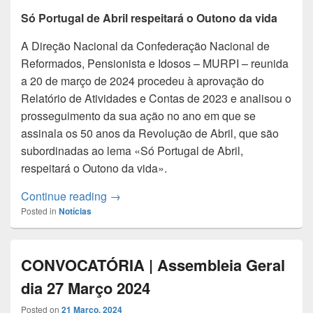
Só Portugal de Abril respeitará o Outono da vida
A Direção Nacional da Confederação Nacional de
Reformados, Pensionista e Idosos – MURPI – reunida
a 20 de março de 2024 procedeu à aprovação do
Relatório de Atividades e Contas de 2023 e analisou o
prosseguimento da sua ação no ano em que se
assinala os 50 anos da Revolução de Abril, que são
subordinadas ao lema «Só Portugal de Abril,
respeitará o Outono da vida».
Melhores pensões, mais saúde, fruição s
Continue reading
→
Posted in
Notícias
CONVOCATÓRIA | Assembleia Geral
dia 27 Março 2024
Posted on
21 Março, 2024