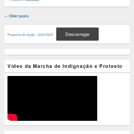
Post
←
Older posts
navigation
Primary
Sidebar
Descarregar
Programa de acção - 2022/2025
Widget
Area
Vídeo da Marcha de Indignação e Protesto