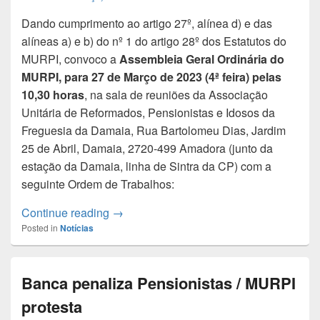
Dando cumprimento ao artigo 27º, alínea d) e das
alíneas a) e b) do nº 1 do artigo 28º dos Estatutos do
MURPI, convoco a
Assembleia Geral Ordinária do
MURPI, para 27 de Março
de 2023 (4ª feira) pelas
10,30 horas
, na sala de reuniões da Associação
Unitária de Reformados, Pensionistas e Idosos da
Freguesia da Damaia, Rua Bartolomeu Dias, Jardim
25 de Abril, Damaia, 2720-499 Amadora (junto da
estação da Damaia, linha de Sintra da CP) com a
seguinte Ordem de Trabalhos:
CONVOCATÓRIA | Assembleia Geral dia
Continue reading
→
Posted in
Notícias
Banca penaliza Pensionistas / MURPI
protesta