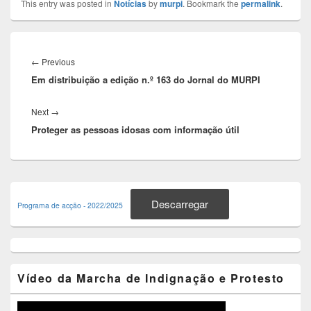
This entry was posted in
Notícias
by
murpi
. Bookmark the
permalink
.
Navegação
de
Previous
←
Previous
artigos
Em distribuição a edição n.º 163 do Jornal do MURPI
post:
Next
Next
→
Proteger as pessoas idosas com informação útil
post:
Primary
Sidebar
Descarregar
Programa de acção - 2022/2025
Widget
Area
Vídeo da Marcha de Indignação e Protesto