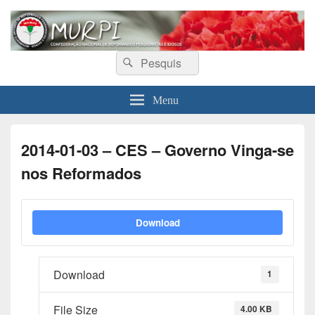
MURPI
Confederação Nacional de Reformados, Pensionistas e Idosos
Search
Search
for:
Menu
2014-01-03 – CES – Governo Vinga-se
nos Reformados
Download
Download
1
File Size
4.00 KB