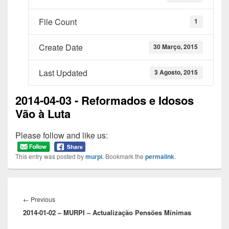
File Count
1
Create Date
30 Março, 2015
Last Updated
3 Agosto, 2015
2014-04-03 - Reformados e Idosos
Vão à Luta
Please follow and like us:
This entry was posted by
murpi
. Bookmark the
permalink
.
Navegação
de
Previous
←
Previous
artigos
2014-01-02 – MURPI – Actualização Pensões Mínimas
post: