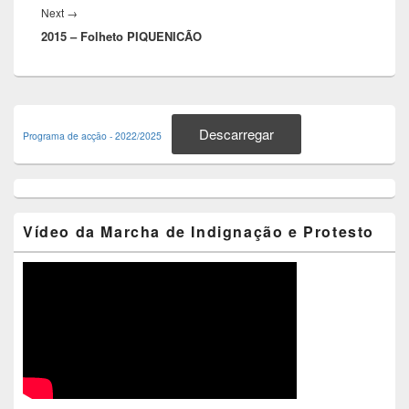
Next
Next
→
2015 – Folheto PIQUENICÃO
post:
Primary
Sidebar
Descarregar
Programa de acção - 2022/2025
Widget
Area
Vídeo da Marcha de Indignação e Protesto