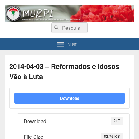
MURPI
Confederação Nacional de Reformados, Pensionistas e Idosos
Search
Search
for:
Menu
2014-04-03 – Reformados e Idosos
Vão à Luta
Download
Download
217
File Size
82.75 KB