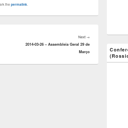
ark the
permalink
.
Next
Next
→
2014-03-26 – Assembleia Geral 29 de
post:
Confer
Março
(Rossio