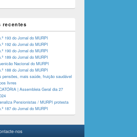
s recentes
n.º 193 do Jornal do MURPI
n.º 192 do Jornal do MURPI
n.º 190 do Jornal do MURPI
n.º 189 do Jornal do MURPI
quenicão Nacional do MURPI
n.º 188 do Jornal do MURPI
s pensões, mais saúde, fruição saudável
os livres
TÓRIA | Assembleia Geral dia 27
024
enaliza Pensionistas / MURPI protesta
n.º 187 do Jornal do MURPI
ontacte-nos