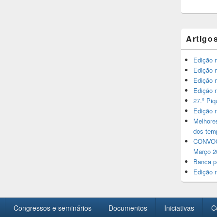
Artigo
Edição 
Edição 
Edição 
Edição 
27.º Pi
Edição 
Melhore
dos temp
CONVOCA
Março 2
Banca p
Edição 
Congressos e seminários
Documentos
Iniciativas
C