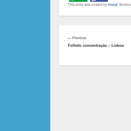
This entry was posted by
murpi
. Bookm
Navegação
de
Previous
←
Previous
artigos
Folheto concentração – Lisboa
post: