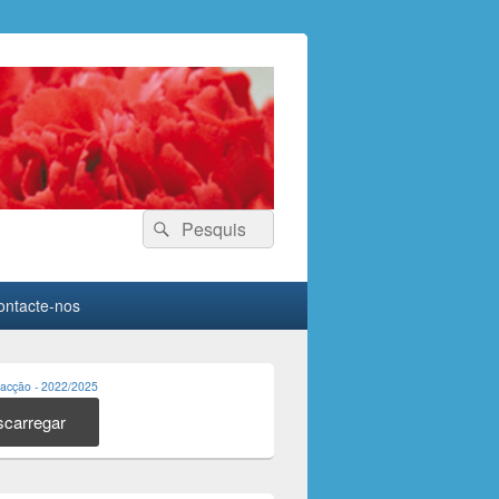
Search
Search
for:
ontacte-nos
acção - 2022/2025
carregar