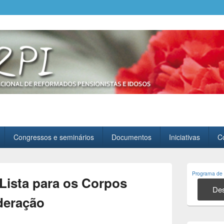
, Pensionistas e Idosos
Congressos e seminários
Documentos
Iniciativas
C
Primary
Programa de 
Sidebar
Lista para os Corpos
Widget
Des
Area
deração