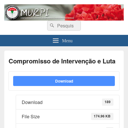
MURPI
Confederação Nacional de Reformados, Pensionistas e Idosos
Search
Search
for:
Menu
Compromisso de Intervenção e Luta
Download
Download
189
File Size
174.96 KB