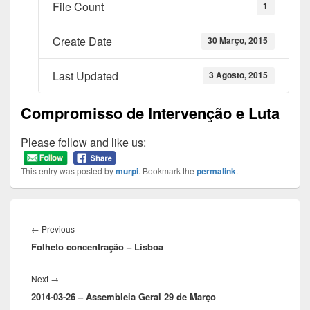
File Count
1
Create Date
30 Março, 2015
Last Updated
3 Agosto, 2015
Compromisso de Intervenção e Luta
Please follow and like us:
This entry was posted by
murpi
. Bookmark the
permalink
.
Navegação
de
Previous
←
Previous
artigos
Folheto concentração – Lisboa
post:
Next
Next
→
2014-03-26 – Assembleia Geral 29 de Março
post: