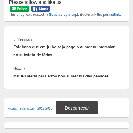
Please follow and like us:
This entry was posted in
Notícias
by
murpi
. Bookmark the
permalink
.
Navegação
de
Previous
←
Previous
artigos
Exigimos que em julho seja pago o aumento intercalar
post:
no subsídio de férias!
Next
Next
→
MURPI alerta para erros nos aumentos das pensões
post:
Primary
Sidebar
Descarregar
Programa de acção - 2022/2025
Widget
Area