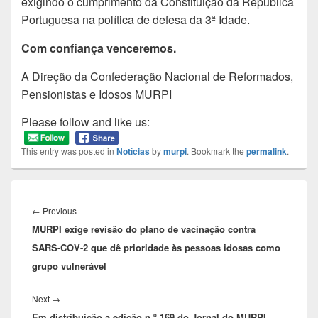
exigindo o cumprimento da Constituição da República
Portuguesa na política de defesa da 3ª Idade.
Com confiança venceremos.
A Direção da Confederação Nacional de Reformados,
Pensionistas e Idosos MURPI
Please follow and like us:
This entry was posted in
Notícias
by
murpi
. Bookmark the
permalink
.
Navegação
de
Previous
←
Previous
artigos
MURPI exige revisão do plano de vacinação contra
post:
SARS-COV-2 que dê prioridade às pessoas idosas como
grupo vulnerável
Next
Next
→
Em distribuição a edição n.º 169 do Jornal do MURPI
post: